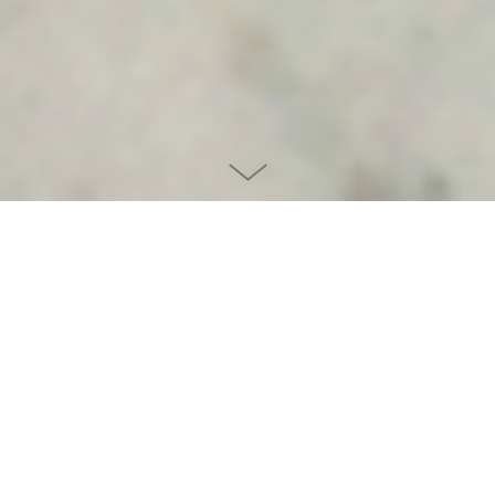
EKDESIGN
Konzeption einer CI für eine Designerin.
Corporate identity for a designer maker.
www.katharinaeisenkoeck.com